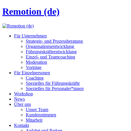
Remotion (de)
Für Unternehmen
Strategie- und Prozessberatung
Organisationsentwicklung
Führungskräfteentwicklung
Einzel- und Teamcoaching
Moderation
Vorträge
Für Einzelpersonen
Coaching
Spezielles für Führungskräfte
Spezielles für Personaler*innen
Workshop
News
Über uns
Unser Team
Kundenstimmen
Mitarbeit
Kontakt
Anfahrt und Parken