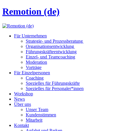
Remotion (de)
Für Unternehmen
Strategie- und Prozessberatung
Organisationsentwicklung
Führungskräfteentwicklung
Einzel- und Teamcoaching
Moderation
Vorträge
Für Einzelpersonen
Coaching
Spezielles für Führungskräfte
Spezielles für Personaler*innen
Workshop
News
Über uns
Unser Team
Kundenstimmen
Mitarbeit
Kontakt
Anfahrt und Parken